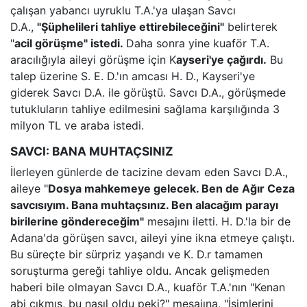
çalışan yabancı uyruklu T.A.'ya ulaşan Savcı
D.A.,
"Şüphelileri tahliye ettirebileceğini"
belirterek
"
acil görüşme" istedi.
Daha sonra yine kuaför T.A.
aracılığıyla aileyi görüşme için K
ayseri'ye çağırdı.
Bu
talep üzerine S. E. D.'ın amcası H. D., Kayseri'ye
giderek Savcı D.A. ile görüştü. Savcı D.A., görüşmede
tutukluların tahliye edilmesini sağlama karşılığında 3
milyon TL ve araba istedi.
SAVCI: BANA MUHTAÇSINIZ
İlerleyen günlerde de tacizine devam eden Savcı D.A.,
aileye "
Dosya mahkemeye gelecek. Ben de Ağır Ceza
savcısıyım. Bana muhtaçsınız. Ben alacağım parayı
birilerine göndereceğim"
mesajını iletti. H. D.'la bir de
Adana'da görüşen savcı, aileyi yine ikna etmeye çalıştı.
Bu süreçte bir sürpriz yaşandı ve K. D.r tamamen
soruşturma gereği tahliye oldu. Ancak gelişmeden
haberi bile olmayan Savcı D.A., kuaför T.A.'nın "Kenan
abi çıkmış, bu nasıl oldu peki?" mesajına, "İsimlerini