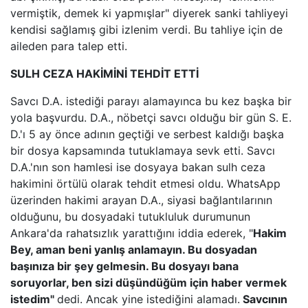
vermiştik, demek ki yapmışlar" diyerek sanki tahliyeyi
kendisi sağlamış gibi izlenim verdi. Bu tahliye için de
aileden para talep etti.
SULH CEZA HAKİMİNİ TEHDİT ETTİ
Savcı D.A. istediği parayı alamayınca bu kez başka bir
yola başvurdu. D.A., nöbetçi savcı olduğu bir gün S. E.
D.'ı 5 ay önce adının geçtiği ve serbest kaldığı başka
bir dosya kapsamında tutuklamaya sevk etti. Savcı
D.A.'nın son hamlesi ise dosyaya bakan sulh ceza
hakimini örtülü olarak tehdit etmesi oldu. WhatsApp
üzerinden hakimi arayan D.A., siyasi bağlantılarının
olduğunu, bu dosyadaki tutukluluk durumunun
Ankara'da rahatsızlık yarattığını iddia ederek, "
Hakim
Bey, aman beni yanlış anlamayın. Bu dosyadan
başınıza bir şey gelmesin. Bu dosyayı bana
soruyorlar, ben sizi düşündüğüm için haber vermek
istedim"
dedi. Ancak yine istediğini alamadı.
Savcının