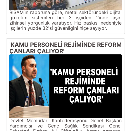
BİSAM’ın raporuna göre, metal sektöründeki dijital
gözetim sistemleri her 3 işçiden 1'inde aşırı
zihinsel yorgunluk yaratıyor. Hız baskısı nedeniyle
işçilerin yüzde 32'si güvenliğini hiçe sayıyor.
'KAMU PERSONELİ REJİMİNDE REFORM
ÇANLARI ÇALIYOR'
Devlet Memurları Konfederasyonu Genel Başkan
Yardımcısı ve Genç Sağlık Sendikası Genel
Sekreteri Furkan Ali Çiftçioğlu, kamu personel