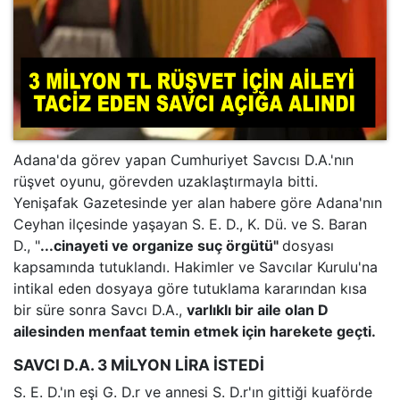
Adana'da görev yapan Cumhuriyet Savcısı D.A.'nın
rüşvet oyunu, görevden uzaklaştırmayla bitti.
Yenişafak Gazetesinde yer alan habere göre Adana'nın
Ceyhan ilçesinde yaşayan S. E. D., K. Dü. ve S. Baran
D., "
...cinayeti ve organize suç örgütü"
dosyası
kapsamında tutuklandı. Hakimler ve Savcılar Kurulu'na
intikal eden dosyaya göre tutuklama kararından kısa
bir süre sonra Savcı D.A.,
varlıklı bir aile olan D
ailesinden menfaat temin etmek için harekete geçti.
SAVCI D.A. 3 MİLYON LİRA İSTEDİ
S. E. D.'ın eşi G. D.r ve annesi S. D.r'ın gittiği kuaförde